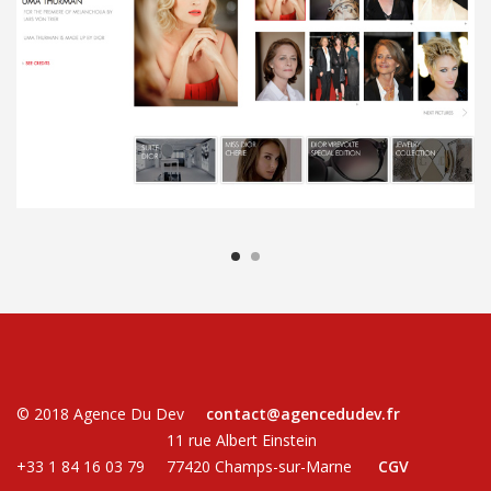
© 2018 Agence Du Dev
contact@agencedudev.fr
11 rue Albert Einstein
+33 1 84 16 03 79
77420 Champs-sur-Marne
CGV